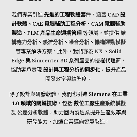
我們專業引進
先進的工程軟體套件
，涵蓋
CAD 設
計軟體、CAE 電腦輔助工程分析、CAM 電腦輔助
製造、PLM 產品生命週期管理
等領域，並提供
結
構應力分析
、
熱流分析
、
噪音分析
、
機構運動模擬
等專業解決方案。此外，我們亦為
NX
、
Solid
Edge
與
Simcenter 3D
系列產品的授權代理商，
協助客戶實現
設計與工程分析的同步化
，提升產品
開發效率與精準度。
除了設計與研發軟體，我們也引進
Siemens 在工業
4.0 領域的關鍵技術
，包括
數位工廠生
產系統模擬
及
公差分析軟體
，助力國內製造業提升生產效率與
研發能力，加速企業邁向智慧製造。