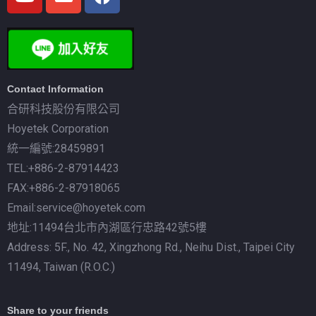
Contact Information
合研科技股份有限公司
Hoyetek Corporation
統一編號:28459891
TEL:+886-2-87914423
FAX:+886-2-87918065
Email:service@hoyetek.com
地址:11494台北市內湖區行忠路42號5樓
Address: 5F., No. 42, Xingzhong Rd., Neihu Dist., Taipei City
11494, Taiwan (R.O.C.)
Share to your friends