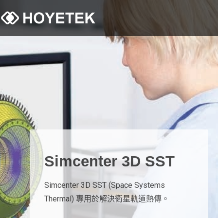
Simcenter 3D SST
Simcenter 3D SST (Space Systems
Thermal) 專用於解決衛星軌道熱傳。