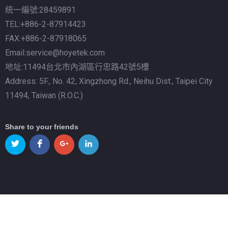
統一編號:28459891
TEL:+886-2-87914423
FAX:+886-2-87918065
Email:service@hoyetek.com
地址:11494台北市內湖區行忠路42號5樓
Address: 5F., No. 42, Xingzhong Rd., Neihu Dist., Taipei City
11494, Taiwan (R.O.C.)
Share to your friends