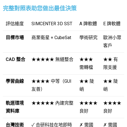
完整對照表助您做出最佳決策
評估維度
SIMCENTER 3D SST
A 牌軟體
E 牌軟體
目標市場
商業衛星 + CubeSat
學術研究
歐洲小眾
客戶
CAD 整合
★★★★★ 無縫整合
★★★
★★ 有
需轉檔
限支援
學習曲線
★★★★ 中等（GUI
★★ 陡
★★ 陡
友善）
峭
峭
軌道環境
★★★★★ 內建完整
★★★★
★★★★
資料庫
良好
良好
台灣技術
✓
合研科技在地即時
✗
需國
✗
需國