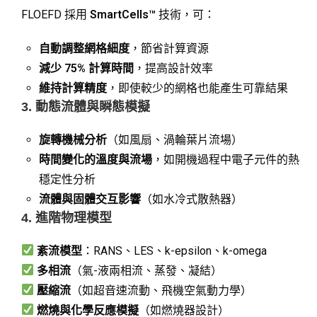
FLOEFD 採用
SmartCells™
技術，可：
自動調整網格細度
，節省計算資源
減少 75% 計算時間
，提高設計效率
維持計算精度
，即使較少的網格也能產生可靠結果
3. 動態流體與瞬態模擬
旋轉機械分析
（如風扇、渦輪葉片流場）
時間變化的溫度與流場
，如開機過程中電子元件的熱
穩定性分析
流體與固體交互影響
（如水冷式散熱器）
4. 進階物理模型
紊流模型
：RANS、LES、k-epsilon、k-omega
多相流
（氣-液兩相流、蒸發、凝結）
壓縮流
（如超音速流動、飛機空氣動力學）
燃燒與化學反應模擬
（如燃燒器設計）