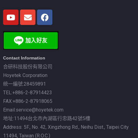
Contact Information
合研科技股份有限公司
Hoyetek Corporation
統一編號:28459891
TEL:+886-2-87914423
FAX:+886-2-87918065
Email:service@hoyetek.com
地址:11494台北市內湖區行忠路42號5樓
Address: 5F., No. 42, Xingzhong Rd., Neihu Dist., Taipei City
11494, Taiwan (R.O.C.)