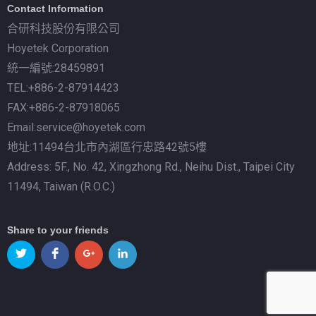
Contact Information
合研科技股份有限公司
Hoyetek Corporation
統一編號:28459891
TEL:+886-2-87914423
FAX:+886-2-87918065
Email:service@hoyetek.com
地址:11494台北市內湖區行忠路42號5樓
Address: 5F., No. 42, Xingzhong Rd., Neihu Dist., Taipei City
11494, Taiwan (R.O.C.)
Share to your friends