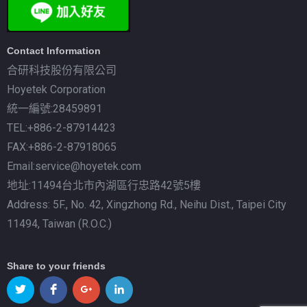
Contact Information
合研科技股份有限公司
Hoyetek Corporation
統一編號:28459891
TEL:+886-2-87914423
FAX:+886-2-87918065
Email:service@hoyetek.com
地址:11494台北市內湖區行忠路42號5樓
Address: 5F., No. 42, Xingzhong Rd., Neihu Dist., Taipei City
11494, Taiwan (R.O.C.)
Share to your friends