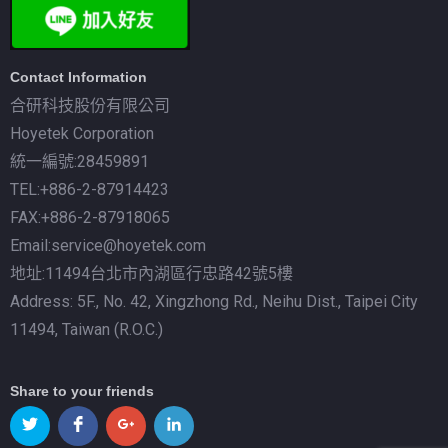
Contact Information
合研科技股份有限公司
Hoyetek Corporation
統一編號:28459891
TEL:+886-2-87914423
FAX:+886-2-87918065
Email:service@hoyetek.com
地址:11494台北市內湖區行忠路42號5樓
Address: 5F., No. 42, Xingzhong Rd., Neihu Dist., Taipei City
11494, Taiwan (R.O.C.)
Share to your friends